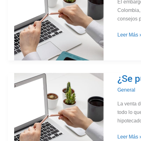
El embargo
Colombia, 
consejos p
¿Cómo
Leer Más 
evitar
el
embargo
de
¿Se p
una
casa
General
hipotecad
en
La venta d
Colombia
todo lo qu
hipotecado
¿Se
Leer Más 