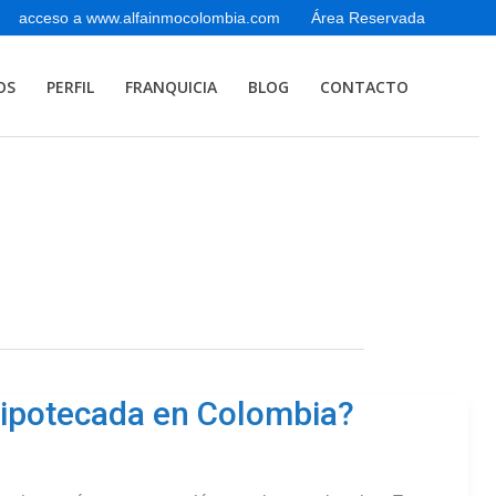
acceso a www.alfainmocolombia.com
Área Reservada
OS
PERFIL
FRANQUICIA
BLOG
CONTACTO
hipotecada en Colombia?