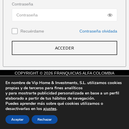
Contraseña
Recuérdame
Contraseña olvidada
ACCEDER
COPYRIGHT © 2026 FRANQUICIAS ALFA COLOMBIA
En nombre de Vip Home & Investments, S.L. utilizamos cookies
Aviso legal
propias y de terceros para fines analíticos
Política de privacidad
y para mostrarte publicidad personalizada en base a un perfil
elaborado a partir de tus hábitos de navegación.
Política de cookies
Puedes aprender más sobre qué cookies utilizamos o
desactivarlas en los
ajustes
.
Aceptar
Rechazar