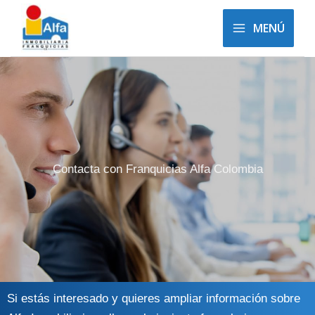
Ir
MENÚ
al
contenido
Contacta con Franquicias Alfa Colombia
Si estás interesado y quieres ampliar información sobre