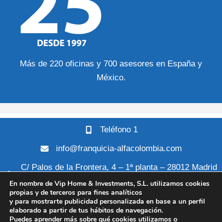
Más de 220 oficinas y 700 asesores en España y
México.
Teléfono 1
info@franquicia-alfacolombia.com
C/ Palos de la Frontera, 4 – 1ª planta – 28012 Madrid
– España
En nombre de Vip Home & Investments, S.L. utilizamos cookies
propias y de terceros para fines analíticos
y para mostrarte publicidad personalizada en base a un perfil
COPYRIGHT © 2026 FRANQUICIAS ALFA COLOMBIA
elaborado a partir de tus hábitos de navegación.
Puedes aprender más sobre qué cookies utilizamos o
Aviso legal